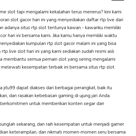
e slot tapi mengalami kekalahan terus menerus? kini kami
coran slot gacor hari ini yang menyediakan daftar rtp live dari
n adanya situs rtp slot tentunya kawan - kawanku memiliki
or hari ini bersama kami. Jika kamu hanya memiliki waktu
menyediakan kumpulan rtp slot gacor malam ini yang bisa
tp live slot hari ini yang kami sediakan sudah resmi asli
tunya membantu semua pemain slot yang sering mengalami
 melewati kesempatan terbaik ini bersama situs rtp slot
jitu99 dapat diakses dari berbagai perangkat, baik itu
nkan, dan rasakan kebebasan gaming di ujung jari Anda.
u berkomitmen untuk memberikan konten segar dan
gabunglah sekarang, dan raih kesempatan untuk menjadi gamer
gkatkan keterampilan, dan nikmati momen-momen seru bersama