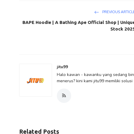
PREVIOUS ARTICL
BAPE Hoodie | A Bathing Ape Official Shop | Uniqu
Stock 202
jitu99
Halo kawan - kawanku yang sedang bing
menerus? kini kami jitu99 memiliki solusi
Related Posts