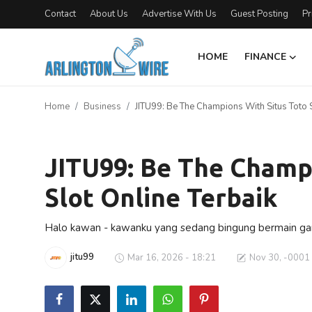
Contact
About Us
Advertise With Us
Guest Posting
Pr
HOME
FINANCE
Home
Home
Business
JITU99: Be The Champions With Situs Toto S
Contact
Business
About Us
JITU99: Be The Champi
Slot Online Terbaik
Finance
Advertise With Us
Halo kawan - kawanku yang sedang bingung bermain ga
jitu99
Mar 16, 2026 - 18:21
Nov 30, -0001 
Entertainment
Guest Posting