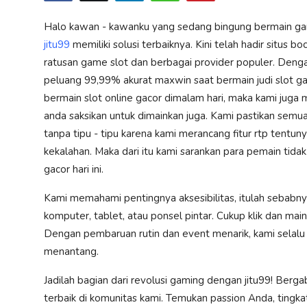
Privacy Policy
Halo kawan - kawanku yang sedang bingung bermain gam
jitu99
memiliki solusi terbaiknya. Kini telah hadir situs bo
Technology
ratusan game slot dan berbagai provider populer. Denga
peluang 99,99% akurat maxwin saat bermain judi slot gac
Submit Press Release
bermain slot online gacor dimalam hari, maka kami juga 
anda saksikan untuk dimainkan juga. Kami pastikan semua r
News Network
tanpa tipu - tipu karena kami merancang fitur rtp ten
Health
kekalahan. Maka dari itu kami sarankan para pemain tidak
gacor hari ini.
Crypto
Kami memahami pentingnya aksesibilitas, itulah sebabnya 
komputer, tablet, atau ponsel pintar. Cukup klik dan mai
Press Release
Dengan pembaruan rutin dan event menarik, kami selal
menantang.
Fashion
Jadilah bagian dari revolusi gaming dengan jitu99! Ber
Business
terbaik di komunitas kami. Temukan passion Anda, tin