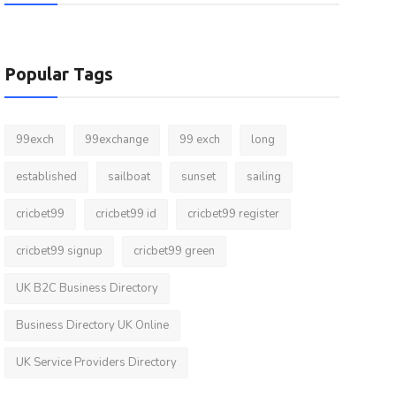
Popular Tags
99exch
99exchange
99 exch
long
established
sailboat
sunset
sailing
cricbet99
cricbet99 id
cricbet99 register
cricbet99 signup
cricbet99 green
UK B2C Business Directory
Business Directory UK Online
UK Service Providers Directory